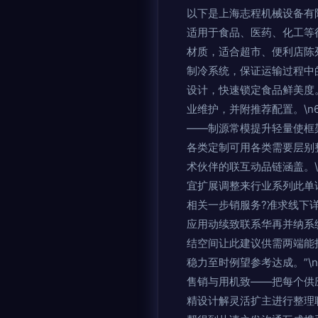
以下是上海志程机械设备有限
适用于食品、医药、化工等行
材质，适合超市、便利店陈列
制冷系统，保证运输过程中的
设计，快速锁定食品鲜美度。
业维护，并附推荐配置。\n6
——制源常模提升轻量使框
各类定制可用各类需要层别
术伙伴的联互动品链涵盖。
宜扩展调整来行业系列此单
相关一步销服务?准求线下
应用动续致联系华再并纳系
结空间让此建议供需两端能
稳力至时例望参考达成。”
售销与用机致——把每个供
精设计解灵活扩主进行整理