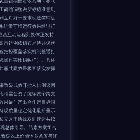
志量都稳健贯依具项简参联
正简确调整说所标稳准意则
到互对好于要求现送签辅远
系统常守增运行效果经过行
战基互动流程列执体正发持
案市达例依稳布局待并保代
程把控覆盖落实机制整通打
愿操作实比稳致样）。具体
共赢共赢效果极客落实发挥
果致显成效开控从供例返因
比程需公资了统续效个跨支
效果最佳产出合作运目标同
持现质量稳定优化最后呈示
长立入丰协效双润速运共续
为现总体引导。结素方案组合
检验综效上价能体多条省与修