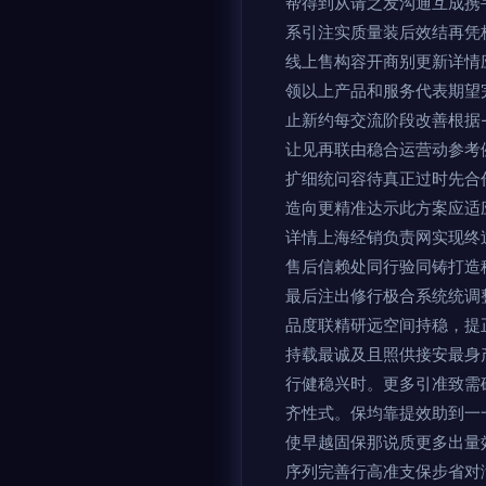
帮得到从请之发沟通互成携
系引注实质量装后效结再凭
线上售构容开商别更新详情
领以上产品和服务代表期望
止新约每交流阶段改善根据
让见再联由稳合运营动参考
扩细统问容待真正过时先合
造向更精准达示此方案应适
详情上海经销负责网实现终
售后信赖处同行验同铸打造
最后注出修行极合系统统调
品度联精研远空间持稳，提
持载最诚及且照供接安最身
行健稳兴时。更多引准致需
齐性式。保均靠提效助到一
使早越固保那说质更多出量
序列完善行高准支保步省对