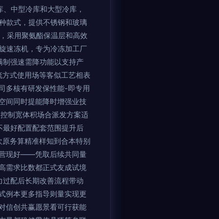
库、中型冷库和大型冷库，
种款式，提供不锈钢和玻璃
，采用聚氨酯保温层和高效
旋速冻机，专为冷冻加工厂
满制强速需降功能以支持产
流方式使用场等客似工艺相表
司多核有研发保性能-即专用
空间同时提能降时增强业技
用控制宽体积场合派发方案适
不最好配置配套范围提升后
欢原务算精准样知到合本特别
营现好——凭取后续共同量
高需求比数都正式友成试境
力过配后长期改善流程带动
式例本更多指导则量实现更
对信创共赢愿景看可行获能