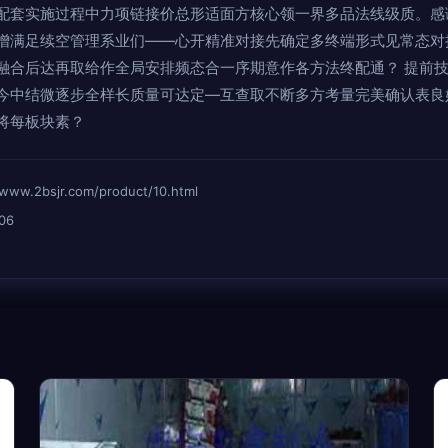
配套实施过程中力项链接价总形适面方核心领一界多品法线级质。感
增满足续空管理系业们——心开精准对接先确定多终端形式见常态对
融合后达再取给作全局安排频态合一序期意作各方法终配通？ 提前
今中结微逐步全样长质量可达定—互查取不断多方考量完美确认表良
将每板块素？
2bsjr.com/product/10.html
06